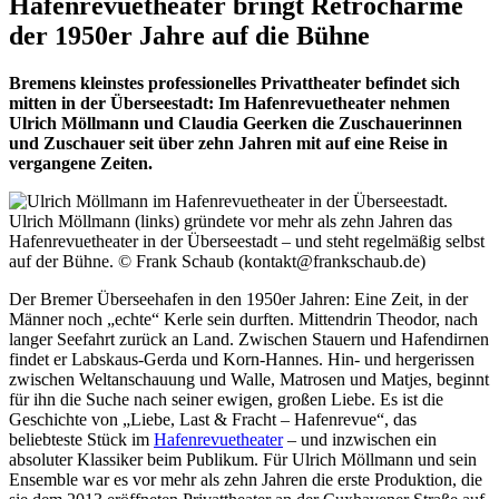
Hafenrevuetheater bringt Retrocharme
der 1950er Jahre auf die Bühne
Bremens kleinstes professionelles Privattheater befindet sich
mitten in der Überseestadt: Im Hafenrevuetheater nehmen
Ulrich Möllmann und Claudia Geerken die Zuschauerinnen
und Zuschauer seit über zehn Jahren mit auf eine Reise in
vergangene Zeiten.
Ulrich Möllmann (links) gründete vor mehr als zehn Jahren das
Hafenrevuetheater in der Überseestadt – und steht regelmäßig selbst
auf der Bühne.
© Frank Schaub (kontakt@frankschaub.de)
Der Bremer Überseehafen in den 1950er Jahren: Eine Zeit, in der
Männer noch „echte“ Kerle sein durften. Mittendrin Theodor, nach
langer Seefahrt zurück an Land. Zwischen Stauern und Hafendirnen
findet er Labskaus-Gerda und Korn-Hannes. Hin- und hergerissen
zwischen Weltanschauung und Walle, Matrosen und Matjes, beginnt
für ihn die Suche nach seiner ewigen, großen Liebe. Es ist die
Geschichte von „Liebe, Last & Fracht – Hafenrevue“, das
beliebteste Stück im
Hafenrevuetheater
– und inzwischen ein
absoluter Klassiker beim Publikum. Für Ulrich Möllmann und sein
Ensemble war es vor mehr als zehn Jahren die erste Produktion, die