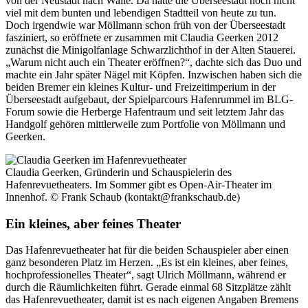
von der Neustadt nach Walle. Da hatte die Überseestadt noch nicht
viel mit dem bunten und lebendigen Stadtteil von heute zu tun.
Doch irgendwie war Möllmann schon früh von der Überseestadt
fasziniert, so eröffnete er zusammen mit Claudia Geerken 2012
zunächst die Minigolfanlage Schwarzlichthof in der Alten Stauerei.
„Warum nicht auch ein Theater eröffnen?“, dachte sich das Duo und
machte ein Jahr später Nägel mit Köpfen. Inzwischen haben sich die
beiden Bremer ein kleines Kultur- und Freizeitimperium in der
Überseestadt aufgebaut, der Spielparcours Hafenrummel im BLG-
Forum sowie die Herberge Hafentraum und seit letztem Jahr das
Handgolf gehören mittlerweile zum Portfolie von Möllmann und
Geerken.
Claudia Geerken, Gründerin und Schauspielerin des
Hafenrevuetheaters. Im Sommer gibt es Open-Air-Theater im
Innenhof.
© Frank Schaub (kontakt@frankschaub.de)
Ein kleines, aber feines Theater
Das Hafenrevuetheater hat für die beiden Schauspieler aber einen
ganz besonderen Platz im Herzen. „Es ist ein kleines, aber feines,
hochprofessionelles Theater“, sagt Ulrich Möllmann, während er
durch die Räumlichkeiten führt. Gerade einmal 68 Sitzplätze zählt
das Hafenrevuetheater, damit ist es nach eigenen Angaben Bremens