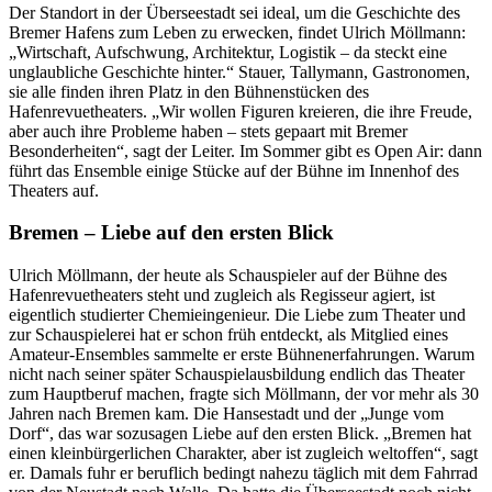
Der Standort in der Überseestadt sei ideal, um die Geschichte des
Bremer Hafens zum Leben zu erwecken, findet Ulrich Möllmann:
„Wirtschaft, Aufschwung, Architektur, Logistik – da steckt eine
unglaubliche Geschichte hinter.“ Stauer, Tallymann, Gastronomen,
sie alle finden ihren Platz in den Bühnenstücken des
Hafenrevuetheaters. „Wir wollen Figuren kreieren, die ihre Freude,
aber auch ihre Probleme haben – stets gepaart mit Bremer
Besonderheiten“, sagt der Leiter. Im Sommer gibt es Open Air: dann
führt das Ensemble einige Stücke auf der Bühne im Innenhof des
Theaters auf.
Bremen – Liebe auf den ersten Blick
Ulrich Möllmann, der heute als Schauspieler auf der Bühne des
Hafenrevuetheaters steht und zugleich als Regisseur agiert, ist
eigentlich studierter Chemieingenieur. Die Liebe zum Theater und
zur Schauspielerei hat er schon früh entdeckt, als Mitglied eines
Amateur-Ensembles sammelte er erste Bühnenerfahrungen. Warum
nicht nach seiner später Schauspielausbildung endlich das Theater
zum Hauptberuf machen, fragte sich Möllmann, der vor mehr als 30
Jahren nach Bremen kam. Die Hansestadt und der „Junge vom
Dorf“, das war sozusagen Liebe auf den ersten Blick. „Bremen hat
einen kleinbürgerlichen Charakter, aber ist zugleich weltoffen“, sagt
er. Damals fuhr er beruflich bedingt nahezu täglich mit dem Fahrrad