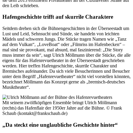
sie dem 2013 eröffneten Privattheater an der Cuxhavener Straße auf
den Leib schrieben.
Hafengeschichte trifft auf skurrile Charaktere
Seitdem drehen sich die Bühnengeschichten in der Überseestadt um
Lust und Leid, Sehnsucht und Sünde, sie handeln von leichten
Mädels und schweren Jungs. Die Stücke tragen Namen wie „Tanz
auf dem Vulkan“, „LoveBoat“ oder „Filmriss im Hafenbecken“ –
mal sind sie provokant, mal absurd, mal faszinierend: „Die Story
muss immer da sein“, sagt Ulrich Möllmann über die Stücke, die alle
eigens für das Hafenrevuetheater in der Überseestadt geschrieben
werden. Hier treffen Hafengeschichte, skurrile Charakter und
Bremisches aufeinander. Da sich viele Besucherinnen und Besucher
unter dem Begriff „Hafenrevuetheater“ nicht viel vorstellen könnten,
bezeichnet Möllmann das Konzept gerne als „bremisch-deutsches
Musiktheater“.
Mit seinem zwölfköpfigen Ensemble bringt Ulrich Möllmann
(rechts) das Hafenflair der 1950er Jahre auf die Bühne.
© Frank
Schaub (kontakt@frankschaub.de)
„Da steckt eine unglaubliche Geschichte hinter“