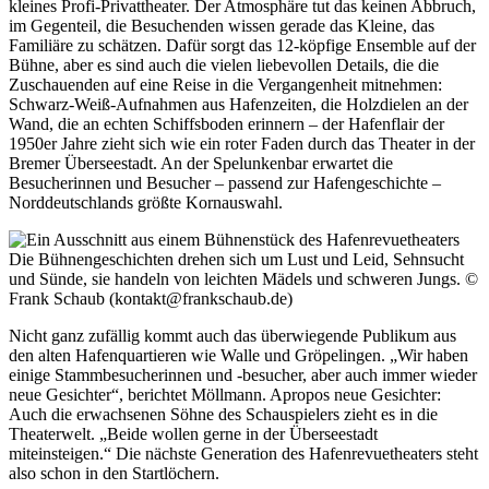
kleines Profi-Privattheater. Der Atmosphäre tut das keinen Abbruch,
im Gegenteil, die Besuchenden wissen gerade das Kleine, das
Familiäre zu schätzen. Dafür sorgt das 12-köpfige Ensemble auf der
Bühne, aber es sind auch die vielen liebevollen Details, die die
Zuschauenden auf eine Reise in die Vergangenheit mitnehmen:
Schwarz-Weiß-Aufnahmen aus Hafenzeiten, die Holzdielen an der
Wand, die an echten Schiffsboden erinnern – der Hafenflair der
1950er Jahre zieht sich wie ein roter Faden durch das Theater in der
Bremer Überseestadt. An der Spelunkenbar erwartet die
Besucherinnen und Besucher – passend zur Hafengeschichte –
Norddeutschlands größte Kornauswahl.
Die Bühnengeschichten drehen sich um Lust und Leid, Sehnsucht
und Sünde, sie handeln von leichten Mädels und schweren Jungs.
©
Frank Schaub (kontakt@frankschaub.de)
Nicht ganz zufällig kommt auch das überwiegende Publikum aus
den alten Hafenquartieren wie Walle und Gröpelingen. „Wir haben
einige Stammbesucherinnen und -besucher, aber auch immer wieder
neue Gesichter“, berichtet Möllmann. Apropos neue Gesichter:
Auch die erwachsenen Söhne des Schauspielers zieht es in die
Theaterwelt. „Beide wollen gerne in der Überseestadt
miteinsteigen.“ Die nächste Generation des Hafenrevuetheaters steht
also schon in den Startlöchern.