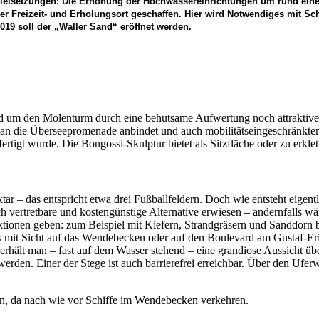
en Zielsetzungen: Die Erhöhung der Hochwassereinrichtungen um rund ei
iver Freizeit- und Erholungsort geschaffen. Hier wird Notwendiges mit 
9 soll der „Waller Sand“ eröffnet werden.
nd um den Molenturm durch eine behutsame Aufwertung noch attraktiver
n die Überseepromenade anbindet und auch mobilitätseingeschränkten
efertigt wurde. Die Bongossi-Skulptur bietet als Sitzfläche oder zu erk
tar – das entspricht etwa drei Fußballfeldern. Doch wie entsteht eige
isch vertretbare und kostengünstige Alternative erwiesen – andernfall
ktionen geben: zum Beispiel mit Kiefern, Strandgräsern und Sanddorn 
es mit Sicht auf das Wendebecken oder auf den Boulevard am Gustaf-Er
rhält man – fast auf dem Wasser stehend – eine grandiose Aussicht ü
werden. Einer der Stege ist auch barrierefrei erreichbar. Über den U
in, da nach wie vor Schiffe im Wendebecken verkehren.