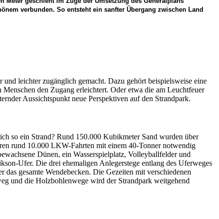
nen Meter geschieht im Zuge der Umsetzung des Generalplans
Schönem verbunden. So entsteht ein sanfter Übergang zwischen Land
 und leichter zugänglich gemacht. Dazu gehört beispielsweise eine
 Menschen den Zugang erleichtert. Oder etwa die am Leuchtfeuer
letternder Aussichtspunkt neue Perspektiven auf den Strandpark.
ntlich so ein Strand? Rund 150.000 Kubikmeter Sand wurden über
s wären rund 10.000 LKW-Fahrten mit einem 40-Tonner notwendig
bewachsene Dünen, ein Wasserspielplatz, Volleyballfelder und
ikson-Ufer. Die drei ehemaligen Anlegerstege entlang des Uferweges
ber das gesamte Wendebecken. Die Gezeiten mit verschiedenen
ferweg und die Holzbohlenwege wird der Strandpark weitgehend