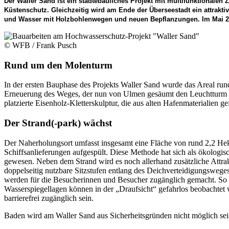
Der Waller Sand ist ein städtebauliches Projekt mit multifunktional
Küstenschutz. Gleichzeitig wird am Ende der Überseestadt ein attrakt
und Wasser mit Holzbohlenwegen und neuen Bepflanzungen. Im Mai 201
© WFB / Frank Pusch
Rund um den Molenturm
In der ersten Bauphase des Projekts Waller Sand wurde das Areal ru
Erneuerung des Weges, der nun von Ulmen gesäumt den Leuchtturm a
platzierte Eisenholz-Kletterskulptur, die aus alten Hafenmaterialien g
Der Strand(-park) wächst
Der Naherholungsort umfasst insgesamt eine Fläche von rund 2,2 Hek
Schiffsanlieferungen aufgespült. Diese Methode hat sich als ökolog
gewesen. Neben dem Strand wird es noch allerhand zusätzliche Attra
doppelseitig nutzbare Sitzstufen entlang des Deichverteidigungsweg
werden für die Besucherinnen und Besucher zugänglich gemacht. So e
Wasserspiegellagen können in der „Draufsicht“ gefahrlos beobachtet 
barrierefrei zugänglich sein.
Baden wird am Waller Sand aus Sicherheitsgründen nicht möglich se