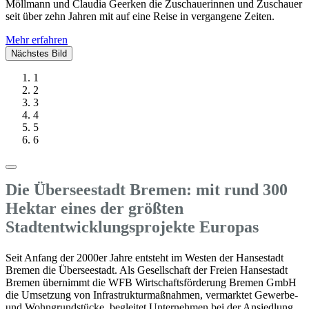
Möllmann und Claudia Geerken die Zuschauerinnen und Zuschauer
seit über zehn Jahren mit auf eine Reise in vergangene Zeiten.
Mehr erfahren
Nächstes Bild
1
2
3
4
5
6
Die Überseestadt Bremen: mit rund 300
Hektar
eines der größten
Stadtentwicklungsprojekte Europas
Seit Anfang der 2000er Jahre entsteht im Westen der Hansestadt
Bremen die Überseestadt. Als Gesellschaft der Freien Hansestadt
Bremen übernimmt die WFB Wirtschaftsförderung Bremen GmbH
die Umsetzung von Infrastrukturmaßnahmen, vermarktet Gewerbe-
und Wohngrundstücke, begleitet Unternehmen bei der Ansiedlung