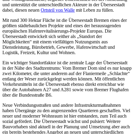
und unterstützt die unterschiedlichen Akteure in der Überseestadt
dabei, diesen neuen
Ortsteil von Walle
mit Leben zu füllen.
Mit rund 300 Hektar Fläche ist die Überseestadt Bremen eines der
größten städtebaulichen Projekte und eines der herausragenden
europäischen Hafenrevitalisierungs-Projekte Europas. Die
Überseestadt entwickelt sich seither als „Standort der
Möglichkeiten“ mit einem vielfältigen Nutzungsmix aus
Dienstleistung, Bürobetrieb, Gewerbe, Hafenwirtschaft und
Logistik, Freizeit, Kultur und Wohnen.
Ein wichtiger Standortfaktor ist die zentrale Lage der Überseestadt
in der Nähe des Stadtzentrums: Vom Bremer Dom sind es nur knapp
zwei Kilometer, die unter anderem auf der Flaniermeile „Schlachte“
entlang der Weser zurückgelegt werden können. Mit öffentlichen
Verkehrsmitteln ist die Überseestadt ebenso direkt erreichbar wie
über die Autobahnen A27 und A281 sowie vom Bremer Flughafen
über die Bundesstraße B6.
Neue Verbindungsstraßen und andere Infrastrukturmaßnahmen
haben Übergänge zu den angrenzenden Quartieren geschaffen. Viel
neuer und moderner Wohnraum ist hier entstanden, zum Teil auch
sozial gefördert. Die Überseestadt wächst und pulsiert: Weitere
Bauvorhaben sind aktuell in der Planung und Umsetzung aber auch
ein bereits bestehendes Angebot an neuen und unterschiedlichen